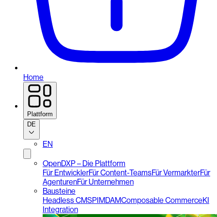
Home
Plattform
DE
EN
OpenDXP – Die Plattform
Für Entwickler
Für Content-Teams
Für Vermarkter
Für
Agenturen
Für Unternehmen
Bausteine
Headless CMS
PIM
DAM
Composable Commerce
KI
Integration