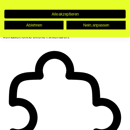
Standardrollen & Fallback-Logik
Alle akzeptieren
Optional lassen sich Standardrollen definieren, falls keine
Ablehnen
Nein, anpassen
passende Verzeichnis-Rolle vorliegt. Fehlt jede gültige Rolle,
wird der Zugriff konsequent verweigert – ein bewusst sicheres
Verhalten ohne offene Hintertüren.