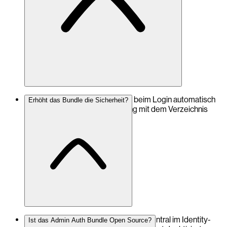
Nein. Konten und Rollen werden beim Login automatisch
Erhöht das Bundle die Sicherheit?
erzeugt und bei jeder Anmeldung mit dem Verzeichnis
abgeglichen.
Ja. Passwörter und Zugriffe werden zentral im Identity-
Ist das Admin Auth Bundle Open Source?