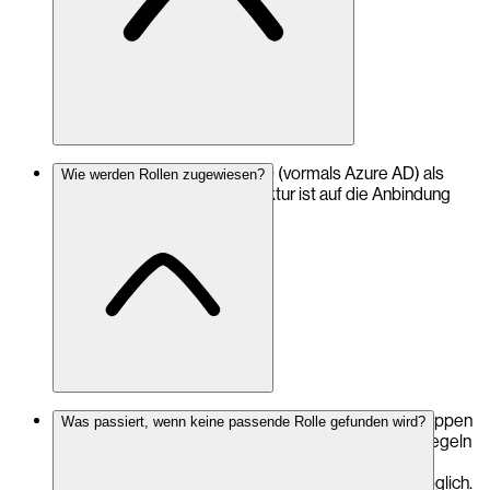
Aktuell wird Microsoft Entra ID (vormals Azure AD) als
Wie werden Rollen zugewiesen?
Client unterstützt. Die Architektur ist auf die Anbindung
weiterer Provider ausgelegt.
Über konfigurierbare Regeln werden Verzeichnisgruppen
Was passiert, wenn keine passende Rolle gefunden wird?
auf OpenDXP-Rollen abgebildet. Treffen mehrere Regeln
zu, werden die Rollen zusammengeführt; auch eine
automatische Zuweisung von Admin-Rechten ist möglich.