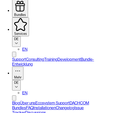
Bundles
Services
DE
EN
Support
Consulting
Training
Development
Bundle-
Entwicklung
Mehr
DE
EN
Blog
Über uns
Ecosystem Support
DACHCOM
Bundles
FAQ
Installationen
Changelog
Issue
Tracker
Discussions