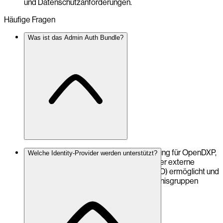
und Datenschutzanforderungen.
Häufige Fragen
Was ist das Admin Auth Bundle?
Das Admin Auth Bundle ist eine Erweiterung für OpenDXP,
Welche Identity-Provider werden unterstützt?
die die Anmeldung am Admin-Bereich über externe
Identity-Provider per Single Sign-On (SSO) ermöglicht und
Benutzerrollen automatisch aus Verzeichnisgruppen
ableitet.