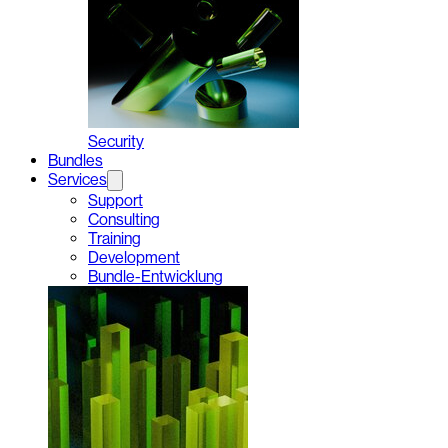
Security
Bundles
Services
Support
Consulting
Training
Development
Bundle-Entwicklung