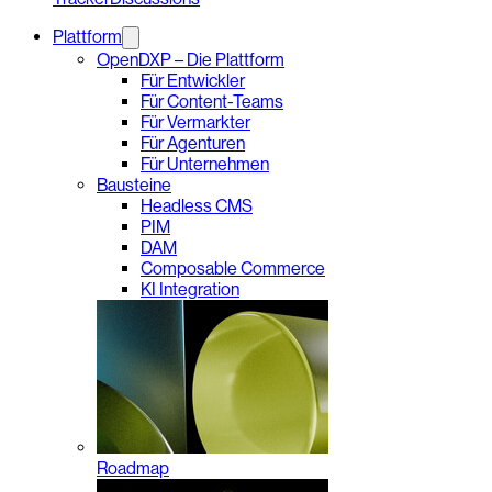
Plattform
OpenDXP – Die Plattform
Für Entwickler
Für Content-Teams
Für Vermarkter
Für Agenturen
Für Unternehmen
Bausteine
Headless CMS
PIM
DAM
Composable Commerce
KI Integration
Roadmap