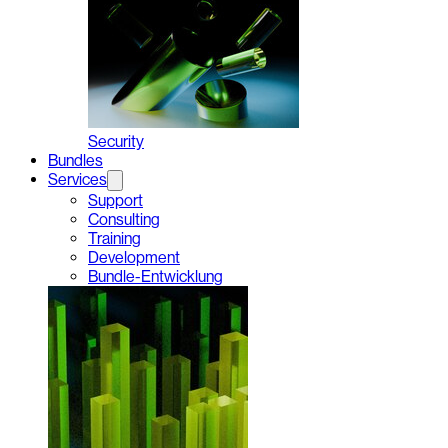
Security
Bundles
Services
Support
Consulting
Training
Development
Bundle-Entwicklung