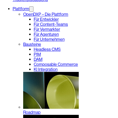
Plattform
OpenDXP – Die Plattform
Für Entwickler
Für Content-Teams
Für Vermarkter
Für Agenturen
Für Unternehmen
Bausteine
Headless CMS
PIM
DAM
Composable Commerce
KI Integration
Roadmap