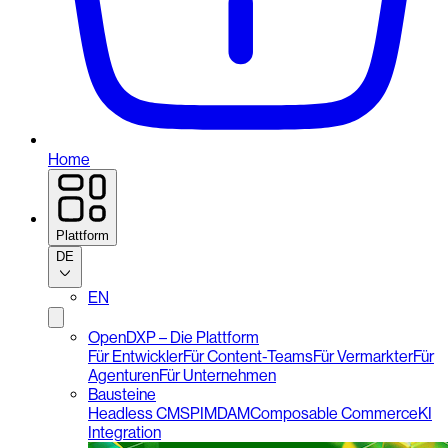
Home
Plattform
DE
EN
OpenDXP – Die Plattform
Für Entwickler
Für Content-Teams
Für Vermarkter
Für
Agenturen
Für Unternehmen
Bausteine
Headless CMS
PIM
DAM
Composable Commerce
KI
Integration