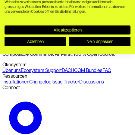
Webseite zu verbessern, personalisierte Inhalte anzuzeigen und Ihnen ein
grossartiges Webseiten-Erlebnis zu bieten. Für weitere Informationen zu den von
uns verwendeten Cookies öffnen Sie die Einstellungen.
Alle akzeptieren
Ablehnen
Nein, anpassen
Nahtlose Verbindung von PIM, DAM, Headless CMS und
Composable Commerce. API-first. 100 % Open Source.
Ökosystem
Über uns
Ecosystem Support
DACHCOM Bundles
FAQ
Ressourcen
Installationen
Changelog
Issue Tracker
Discussions
Connect