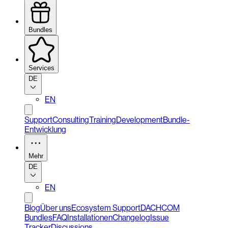
Bundles
Services
DE
EN
Support
Consulting
Training
Development
Bundle-
Entwicklung
Mehr
DE
EN
Blog
Über uns
Ecosystem Support
DACHCOM
Bundles
FAQ
Installationen
Changelog
Issue
Tracker
Discussions