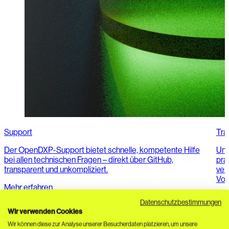
Support
Tra
Der OpenDXP-Support bietet schnelle, kompetente Hilfe
Uns
bei allen technischen Fragen – direkt über GitHub,
pra
transparent und unkompliziert.
ver
Vor
Mehr erfahren
Meh
Datenschutzbestimmungen
Wir verwenden Cookies
Wir können diese zur Analyse unserer Besucherdaten platzieren, um unsere