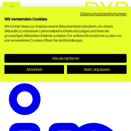
Datenschutzbestimmungen
Wir verwenden Cookies
Wir können diese zur Analyse unserer Besucherdaten platzieren, um unsere
Nahtlose Verbindung von PIM, DAM, Headless CMS und
Webseite zu verbessern, personalisierte Inhalte anzuzeigen und Ihnen ein
grossartiges Webseiten-Erlebnis zu bieten. Für weitere Informationen zu den von
Composable Commerce. API-first. 100 % Open Source.
uns verwendeten Cookies öffnen Sie die Einstellungen.
Ökosystem
Über uns
Ecosystem Support
DACHCOM Bundles
FAQ
Ressourcen
Alle akzeptieren
Installationen
Changelog
Issue Tracker
Discussions
Connect
Ablehnen
Nein, anpassen