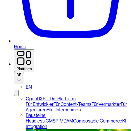
Home
Plattform
DE
EN
OpenDXP – Die Plattform
Für Entwickler
Für Content-Teams
Für Vermarkter
Für
Agenturen
Für Unternehmen
Bausteine
Headless CMS
PIM
DAM
Composable Commerce
KI
Integration