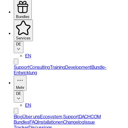
Bundles
Services
DE
EN
Support
Consulting
Training
Development
Bundle-
Entwicklung
Mehr
DE
EN
Blog
Über uns
Ecosystem Support
DACHCOM
Bundles
FAQ
Installationen
Changelog
Issue
Tracker
Discussions