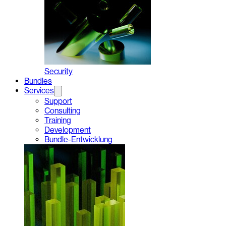
Security
Bundles
Services
Support
Consulting
Training
Development
Bundle-Entwicklung