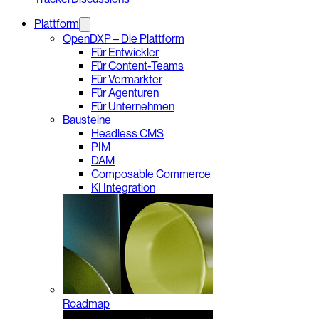
Plattform
OpenDXP – Die Plattform
Für Entwickler
Für Content-Teams
Für Vermarkter
Für Agenturen
Für Unternehmen
Bausteine
Headless CMS
PIM
DAM
Composable Commerce
KI Integration
Roadmap