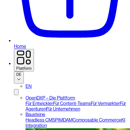
Home
Plattform
DE
EN
OpenDXP – Die Plattform
Für Entwickler
Für Content-Teams
Für Vermarkter
Für
Agenturen
Für Unternehmen
Bausteine
Headless CMS
PIM
DAM
Composable Commerce
KI
Integration