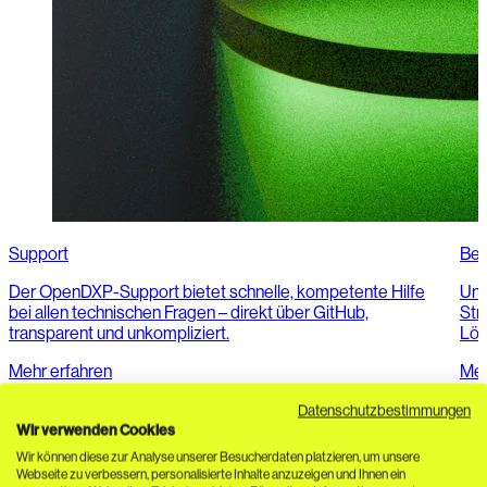
Support
Ber
Der OpenDXP-Support bietet schnelle, kompetente Hilfe
Uns
bei allen technischen Fragen – direkt über GitHub,
Str
transparent und unkompliziert.
Lös
Mehr erfahren
Meh
Datenschutzbestimmungen
Wir verwenden Cookies
Wir können diese zur Analyse unserer Besucherdaten platzieren, um unsere
Webseite zu verbessern, personalisierte Inhalte anzuzeigen und Ihnen ein