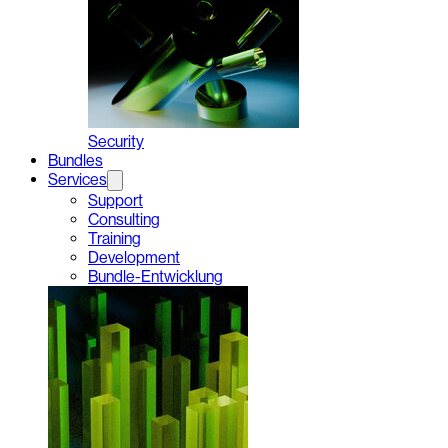
Security
Bundles
Services
Support
Consulting
Training
Development
Bundle-Entwicklung