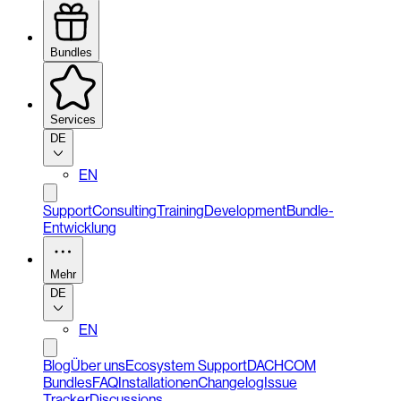
Bundles
Services
DE
EN
Support
Consulting
Training
Development
Bundle-
Entwicklung
Mehr
DE
EN
Blog
Über uns
Ecosystem Support
DACHCOM
Bundles
FAQ
Installationen
Changelog
Issue
Tracker
Discussions