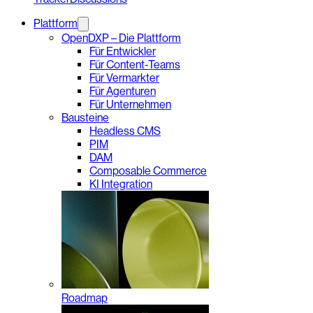
Plattform
OpenDXP – Die Plattform
Für Entwickler
Für Content-Teams
Für Vermarkter
Für Agenturen
Für Unternehmen
Bausteine
Headless CMS
PIM
DAM
Composable Commerce
KI Integration
Roadmap