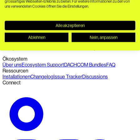
grossartiges Webseiten-Erlebnis zu bieten. Für weitere Informationen zu den von
uns verwendeten Cookies öffnen Sie die Einstellungen.
Alle akzeptieren
Ablehnen
Nein, anpassen
Nahtlose Verbindung von PIM, DAM, Headless CMS und
Composable Commerce. API-first. 100 % Open Source.
Ökosystem
Über uns
Ecosystem Support
DACHCOM Bundles
FAQ
Ressourcen
Installationen
Changelog
Issue Tracker
Discussions
Connect