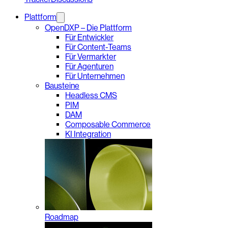
Plattform
OpenDXP – Die Plattform
Für Entwickler
Für Content-Teams
Für Vermarkter
Für Agenturen
Für Unternehmen
Bausteine
Headless CMS
PIM
DAM
Composable Commerce
KI Integration
Roadmap