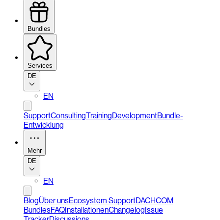
Bundles
Services
DE
EN
Support
Consulting
Training
Development
Bundle-
Entwicklung
Mehr
DE
EN
Blog
Über uns
Ecosystem Support
DACHCOM
Bundles
FAQ
Installationen
Changelog
Issue
Tracker
Discussions