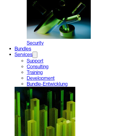
Security
Bundles
Services
Support
Consulting
Training
Development
Bundle-Entwicklung