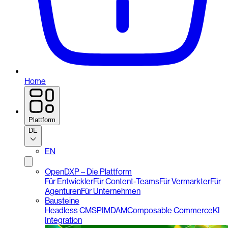
Home
Plattform
DE
EN
OpenDXP – Die Plattform
Für Entwickler
Für Content-Teams
Für Vermarkter
Für
Agenturen
Für Unternehmen
Bausteine
Headless CMS
PIM
DAM
Composable Commerce
KI
Integration