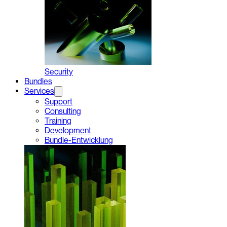
Security
Bundles
Services
Support
Consulting
Training
Development
Bundle-Entwicklung