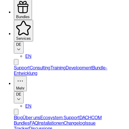
Bundles
Services
DE
EN
Support
Consulting
Training
Development
Bundle-
Entwicklung
Mehr
DE
EN
Blog
Über uns
Ecosystem Support
DACHCOM
Bundles
FAQ
Installationen
Changelog
Issue
Tracker
Discussions