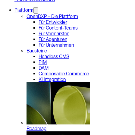
Plattform
OpenDXP – Die Plattform
Für Entwickler
Für Content-Teams
Für Vermarkter
Für Agenturen
Für Unternehmen
Bausteine
Headless CMS
PIM
DAM
Composable Commerce
KI Integration
Roadmap