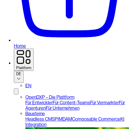
Home
Plattform
DE
EN
OpenDXP – Die Plattform
Für Entwickler
Für Content-Teams
Für Vermarkter
Für
Agenturen
Für Unternehmen
Bausteine
Headless CMS
PIM
DAM
Composable Commerce
KI
Integration