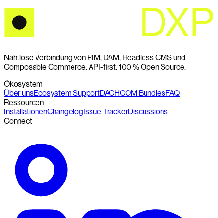
Nahtlose Verbindung von PIM, DAM, Headless CMS und
Composable Commerce. API-first. 100 % Open Source.
Ökosystem
Über uns
Ecosystem Support
DACHCOM Bundles
FAQ
Ressourcen
Installationen
Changelog
Issue Tracker
Discussions
Connect