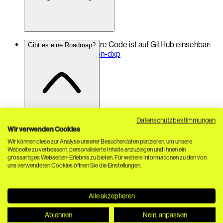
Der öffentlich verfügbare Code ist auf GitHub einsehbar:
Gibt es eine Roadmap?
https://github.com/open-dxp
Datenschutzbestimmungen
Wir verwenden Cookies
Ja.
Wie werden Breaking Changes kommuniziert?
Wir können diese zur Analyse unserer Besucherdaten platzieren, um unsere
Die Weiterentwicklung erfolgt strukturiert. Roadmap-
Webseite zu verbessern, personalisierte Inhalte anzuzeigen und Ihnen ein
grossartiges Webseiten-Erlebnis zu bieten. Für weitere Informationen zu den von
Informationen finden sich auf der Website unter
Roadmap
.
uns verwendeten Cookies öffnen Sie die Einstellungen.
Alle akzeptieren
Ablehnen
Nein, anpassen