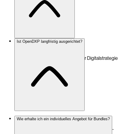
Agenturen
Ist OpenDXP langfristig ausgerichtet?
Integratoren
Plattformteams
Unternehmen mit langfristiger Digitalstrategie
Siehe auch:
Die Plattform
Ja.
Wie erhalte ich ein individuelles Angebot für Bundles?
Die modulare Architektur, die klare Core/Bundles-