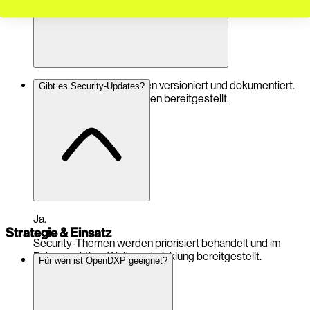
Breaking Changes werden versioniert und dokumentiert.
Gibt es Security-Updates?
Migrationshinweise werden bereitgestellt.
Ja.
Strategie & Einsatz
Security-Themen werden priorisiert behandelt und im
Rahmen aktiver Weiterentwicklung bereitgestellt.
Für wen ist OpenDXP geeignet?