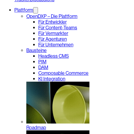
Plattform
OpenDXP – Die Plattform
Für Entwickler
Für Content-Teams
Für Vermarkter
Für Agenturen
Für Unternehmen
Bausteine
Headless CMS
PIM
DAM
Composable Commerce
KI Integration
Roadmap