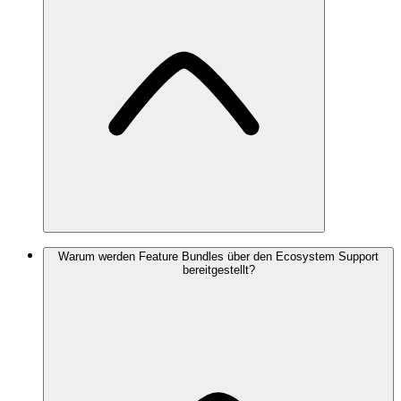
Die OpenDXP Feature Bundles können im Rahmen des
Warum werden Feature Bundles über den Ecosystem Support
bereitgestellt?
OpenDXP Ecosystem Supports bezogen werden.
Details dazu finden sich auf der Seite
Ecosystem Support
.