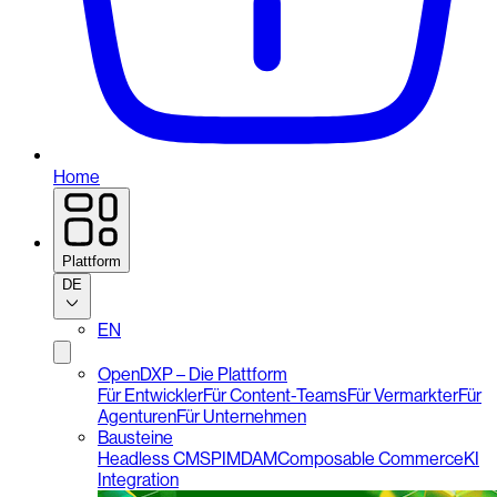
Home
Plattform
DE
EN
OpenDXP – Die Plattform
Für Entwickler
Für Content-Teams
Für Vermarkter
Für
Agenturen
Für Unternehmen
Bausteine
Headless CMS
PIM
DAM
Composable Commerce
KI
Integration