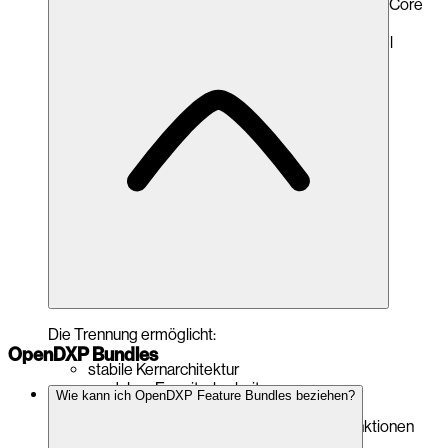
Bundles sind bewusst modular aufgebaut und vom Core
getrennt.
So bleibt die Architektur klar strukturiert und flexibel
erweiterbar.
Die Trennung ermöglicht:
OpenDXP Bundles
stabile Kernarchitektur
modulare Erweiterbarkeit
Wie kann ich OpenDXP Feature Bundles beziehen?
saubere Versionierung
gezielte Weiterentwicklung einzelner Funktionen
bessere Wartbarkeit