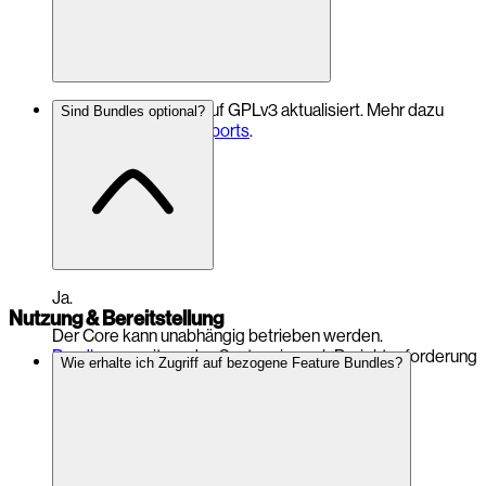
Die
Bundles
wurden auf GPLv3 aktualisiert. Mehr dazu
Sind Bundles optional?
unter
Ecosystem Supports
.
Ja.
Nutzung & Bereitstellung
Der Core kann unabhängig betrieben werden.
Bundles
erweitern das System je nach Projektanforderung
Wie erhalte ich Zugriff auf bezogene Feature Bundles?
modular.