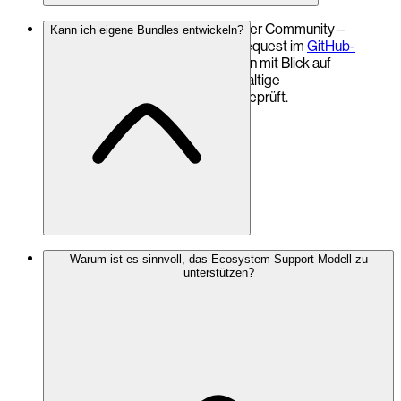
Wir freuen uns über Beiträge aus der Community –
Kann ich eigene Bundles entwickeln?
entweder als Issue oder als Pull Request im
GitHub-
Repository
. Alle Vorschläge werden mit Blick auf
Sicherheit, Stabilität und die nachhaltige
Weiterentwicklung der Plattform geprüft.
Ja.
Warum ist es sinnvoll, das Ecosystem Support Modell zu
unterstützen?
OpenDXP ist modular aufgebaut. Eigene
Bundles
können
entwickelt und integriert werden.