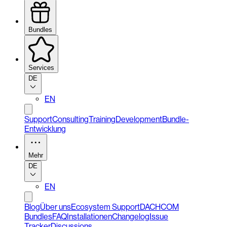
Bundles
Services
DE
EN
Support
Consulting
Training
Development
Bundle-
Entwicklung
Mehr
DE
EN
Blog
Über uns
Ecosystem Support
DACHCOM
Bundles
FAQ
Installationen
Changelog
Issue
Tracker
Discussions