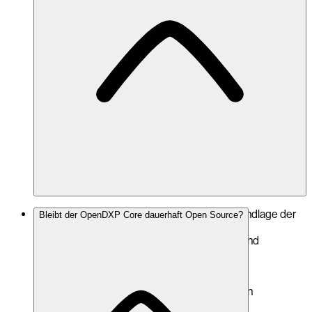
Der
OpenDXP Core
bildet die technische Grundlage der
Bleibt der OpenDXP Core dauerhaft Open Source?
Plattform.
Er enthält die Kernarchitektur, Basissysteme und
fundamentale Funktionen.
Die
OpenDXP Core Bundles
sind modulare
Erweiterungen, die zusätzliche Funktionalitäten
bereitstellen und den Core gezielt ergänzen.