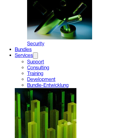
Security
Bundles
Services
Support
Consulting
Training
Development
Bundle-Entwicklung