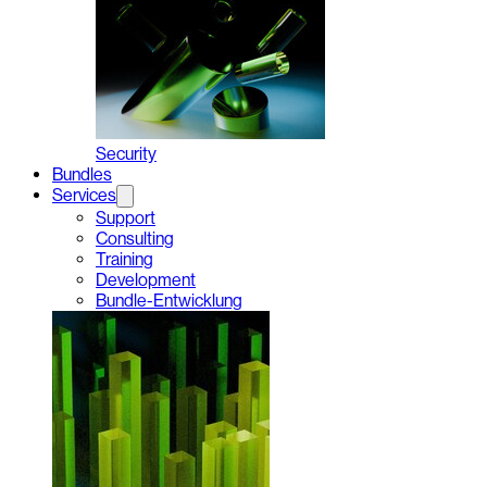
Security
Bundles
Services
Support
Consulting
Training
Development
Bundle-Entwicklung