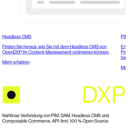
Headless CMS
PI
Finden Sie heraus, wie Sie mit dem Headless CMS von
Erf
OpenDXP Ihr Content-Management optimieren können.
Pro
bere
Mehr erfahren
Meh
Nahtlose Verbindung von PIM, DAM, Headless CMS und
Composable Commerce. API-first. 100 % Open Source.