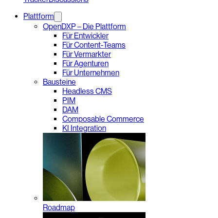
Plattform
OpenDXP – Die Plattform
Für Entwickler
Für Content-Teams
Für Vermarkter
Für Agenturen
Für Unternehmen
Bausteine
Headless CMS
PIM
DAM
Composable Commerce
KI Integration
Roadmap