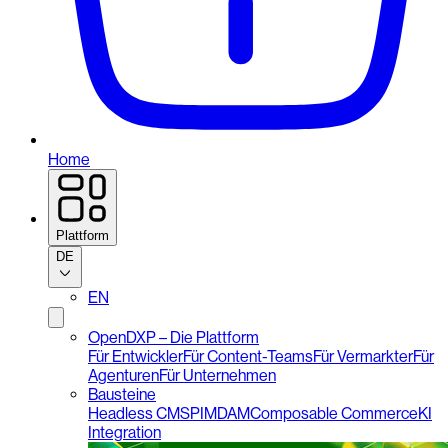
Home
Plattform
DE
EN
OpenDXP – Die Plattform
Für Entwickler
Für Content-Teams
Für Vermarkter
Für
Agenturen
Für Unternehmen
Bausteine
Headless CMS
PIM
DAM
Composable Commerce
KI
Integration