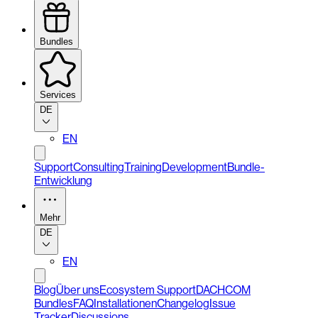
Bundles
Services
DE
EN
Support
Consulting
Training
Development
Bundle-
Entwicklung
Mehr
DE
EN
Blog
Über uns
Ecosystem Support
DACHCOM
Bundles
FAQ
Installationen
Changelog
Issue
Tracker
Discussions