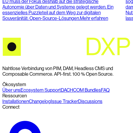
EU muss der Fokus deshalb auf die strategische
sog
Autonomie über Daten und Systeme gelegt werden. Ein
dam
essenzielles Puzzleteil auf dem Weg zur digitalen
Nut
Souveränität: Open-Source-Lösungen.
Mehr erfahren
las
Nahtlose Verbindung von PIM, DAM, Headless CMS und
Composable Commerce. API-first. 100 % Open Source.
Ökosystem
Über uns
Ecosystem Support
DACHCOM Bundles
FAQ
Ressourcen
Installationen
Changelog
Issue Tracker
Discussions
Connect