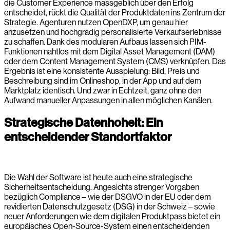
die Customer Experience massgeblich über den Erfolg
entscheidet, rückt die Qualität der Produktdaten ins Zentrum der
Strategie. Agenturen nutzen OpenDXP, um genau hier
anzusetzen und hochgradig personalisierte Verkaufserlebnisse
zu schaffen. Dank des modularen Aufbaus lassen sich PIM-
Funktionen nahtlos mit dem Digital Asset Management (DAM)
oder dem Content Management System (CMS) verknüpfen. Das
Ergebnis ist eine konsistente Ausspielung: Bild, Preis und
Beschreibung sind im Onlineshop, in der App und auf dem
Marktplatz identisch. Und zwar in Echtzeit, ganz ohne den
Aufwand manueller Anpassungen in allen möglichen Kanälen.
Strategische Datenhoheit: Ein
entscheidender Standortfaktor
Die Wahl der Software ist heute auch eine strategische
Sicherheitsentscheidung. Angesichts strenger Vorgaben
bezüglich Compliance – wie der DSGVO in der EU oder dem
revidierten Datenschutzgesetz (DSG) in der Schweiz – sowie
neuer Anforderungen wie dem digitalen Produktpass bietet ein
europäisches Open-Source-System einen entscheidenden