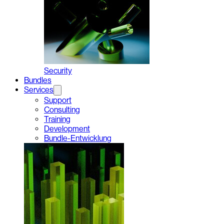
Security
Bundles
Services
Support
Consulting
Training
Development
Bundle-Entwicklung