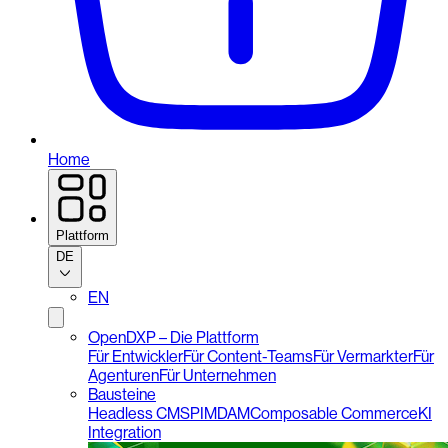
Home
Plattform
DE
EN
OpenDXP – Die Plattform
Für Entwickler
Für Content-Teams
Für Vermarkter
Für
Agenturen
Für Unternehmen
Bausteine
Headless CMS
PIM
DAM
Composable Commerce
KI
Integration