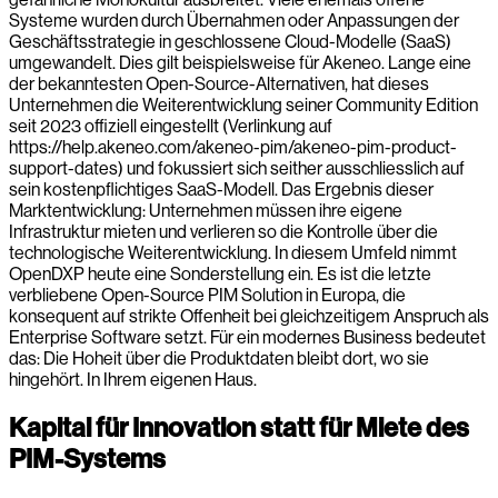
Systeme wurden durch Übernahmen oder Anpassungen der
Geschäftsstrategie in geschlossene Cloud-Modelle (SaaS)
umgewandelt. Dies gilt beispielsweise für Akeneo. Lange eine
der bekanntesten Open-Source-Alternativen, hat dieses
Unternehmen die Weiterentwicklung seiner Community Edition
seit 2023 offiziell eingestellt (Verlinkung auf
https://help.akeneo.com/akeneo-pim/akeneo-pim-product-
support-dates) und fokussiert sich seither ausschliesslich auf
sein kostenpflichtiges SaaS-Modell. Das Ergebnis dieser
Marktentwicklung: Unternehmen müssen ihre eigene
Infrastruktur mieten und verlieren so die Kontrolle über die
technologische Weiterentwicklung. In diesem Umfeld nimmt
OpenDXP heute eine Sonderstellung ein. Es ist die letzte
verbliebene Open-Source PIM Solution in Europa, die
konsequent auf strikte Offenheit bei gleichzeitigem Anspruch als
Enterprise Software setzt. Für ein modernes Business bedeutet
das: Die Hoheit über die Produktdaten bleibt dort, wo sie
hingehört. In Ihrem eigenen Haus.
Kapital für Innovation statt für Miete des
PIM-Systems