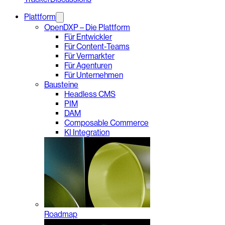
Plattform
OpenDXP – Die Plattform
Für Entwickler
Für Content-Teams
Für Vermarkter
Für Agenturen
Für Unternehmen
Bausteine
Headless CMS
PIM
DAM
Composable Commerce
KI Integration
Roadmap