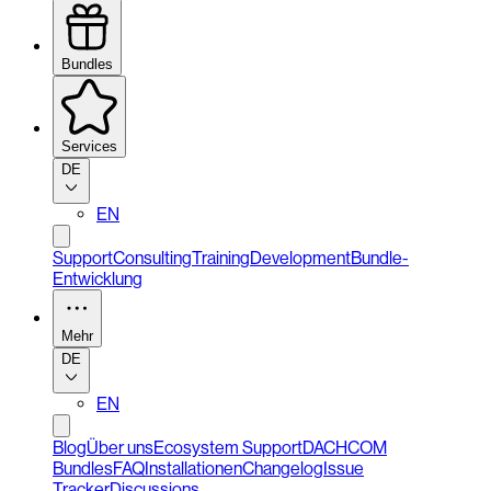
Bundles
Services
DE
EN
Support
Consulting
Training
Development
Bundle-
Entwicklung
Mehr
DE
EN
Blog
Über uns
Ecosystem Support
DACHCOM
Bundles
FAQ
Installationen
Changelog
Issue
Tracker
Discussions