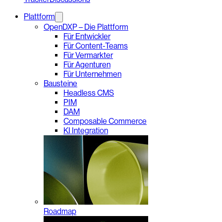
Plattform
OpenDXP – Die Plattform
Für Entwickler
Für Content-Teams
Für Vermarkter
Für Agenturen
Für Unternehmen
Bausteine
Headless CMS
PIM
DAM
Composable Commerce
KI Integration
Roadmap