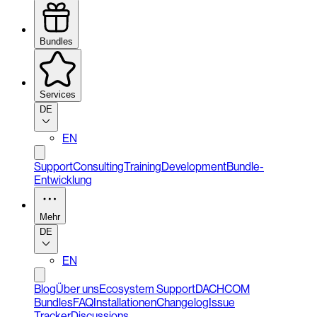
Bundles
Services
DE
EN
Support
Consulting
Training
Development
Bundle-
Entwicklung
Mehr
DE
EN
Blog
Über uns
Ecosystem Support
DACHCOM
Bundles
FAQ
Installationen
Changelog
Issue
Tracker
Discussions