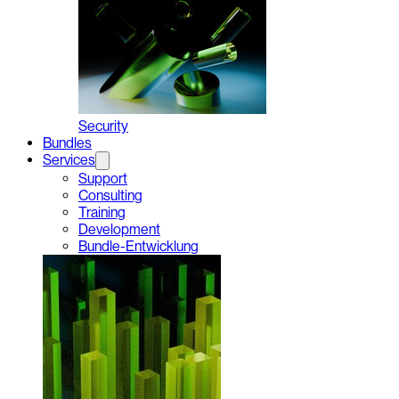
Security
Bundles
Services
Support
Consulting
Training
Development
Bundle-Entwicklung