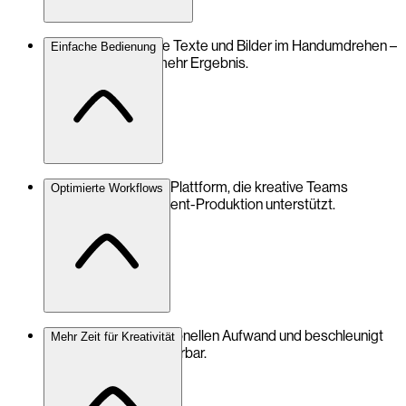
Erstelle hochwertige Texte und Bilder im Handumdrehen –
Einfache Bedienung
weniger Aufwand, mehr Ergebnis.
Benutzerfreundliche Plattform, die kreative Teams
Optimierte Workflows
effizient bei der Content-Produktion unterstützt.
Reduziert den redaktionellen Aufwand und beschleunigt
Mehr Zeit für Kreativität
kreative Prozesse spürbar.