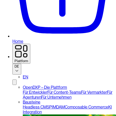
Home
Plattform
DE
EN
OpenDXP – Die Plattform
Für Entwickler
Für Content-Teams
Für Vermarkter
Für
Agenturen
Für Unternehmen
Bausteine
Headless CMS
PIM
DAM
Composable Commerce
KI
Integration