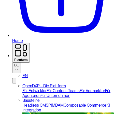
Home
Plattform
DE
EN
OpenDXP – Die Plattform
Für Entwickler
Für Content-Teams
Für Vermarkter
Für
Agenturen
Für Unternehmen
Bausteine
Headless CMS
PIM
DAM
Composable Commerce
KI
Integration