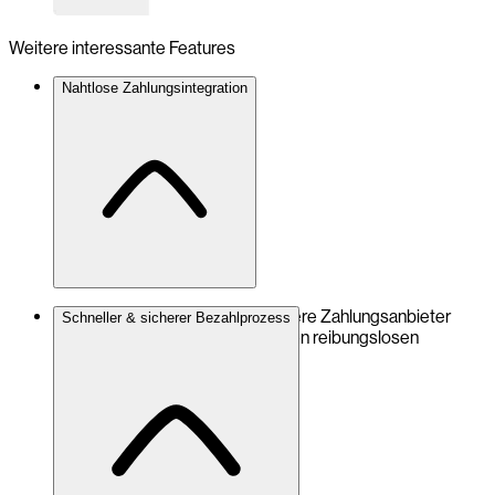
Weitere interessante Features
Nahtlose Zahlungsintegration
Visa, Mastercard, Twint und weitere Zahlungsanbieter
Schneller & sicherer Bezahlprozess
unkompliziert einbinden – für einen reibungslosen
Checkout.