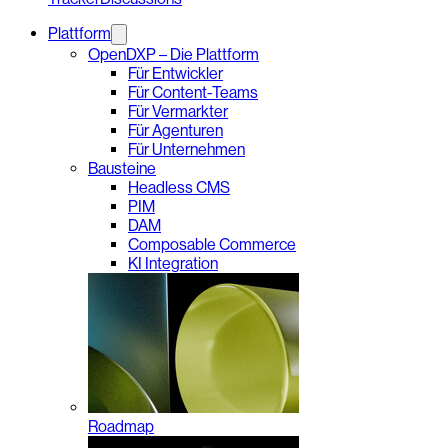
Plattform
OpenDXP – Die Plattform
Für Entwickler
Für Content-Teams
Für Vermarkter
Für Agenturen
Für Unternehmen
Bausteine
Headless CMS
PIM
DAM
Composable Commerce
KI Integration
Roadmap