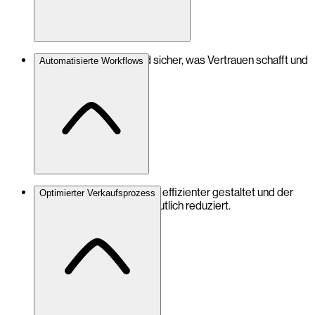
Kunden zahlen zügig und sicher, was Vertrauen schafft und
Automatisierte Workflows
die Conversion steigert.
Verkaufsprozesse werden effizienter gestaltet und der
Optimierter Verkaufsprozess
administrative Aufwand deutlich reduziert.