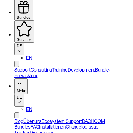
Bundles
Services
DE
EN
Support
Consulting
Training
Development
Bundle-
Entwicklung
Mehr
DE
EN
Blog
Über uns
Ecosystem Support
DACHCOM
Bundles
FAQ
Installationen
Changelog
Issue
Tracker
Discussions