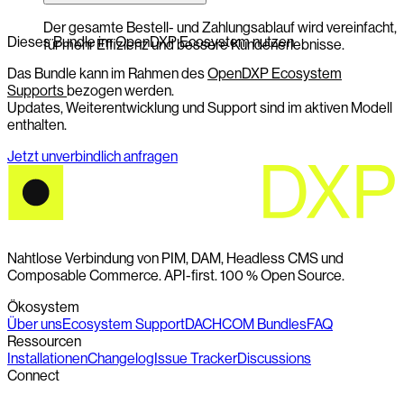
Der gesamte Bestell- und Zahlungsablauf wird vereinfacht,
Dieses Bundle im OpenDXP Ecosystem nutzen
für mehr Effizienz und bessere Kundenerlebnisse.
Das Bundle kann im Rahmen des
OpenDXP Ecosystem
Supports
bezogen werden.
Updates, Weiterentwicklung und Support sind im aktiven Modell
enthalten.
Jetzt unverbindlich anfragen
Nahtlose Verbindung von PIM, DAM, Headless CMS und
Composable Commerce. API-first. 100 % Open Source.
Ökosystem
Über uns
Ecosystem Support
DACHCOM Bundles
FAQ
Ressourcen
Installationen
Changelog
Issue Tracker
Discussions
Connect