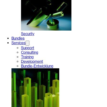
Security
Bundles
Services
Support
Consulting
Training
Development
Bundle-Entwicklung