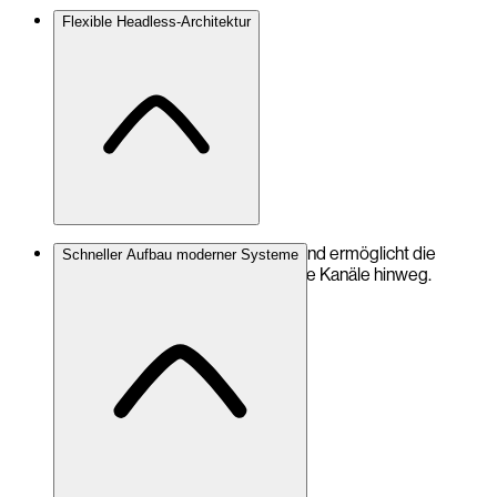
Flexible Headless-Architektur
Trennung von Backend und Frontend ermöglicht die
Schneller Aufbau moderner Systeme
Bereitstellung von Inhalten über alle Kanäle hinweg.