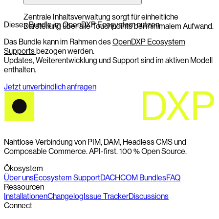
Zentrale Inhaltsverwaltung sorgt für einheitliche
Dieses Bundle im OpenDXP Ecosystem nutzen
Darstellung über alle Touchpoints bei minimalem Aufwand.
Das Bundle kann im Rahmen des
OpenDXP Ecosystem
Supports
bezogen werden.
Updates, Weiterentwicklung und Support sind im aktiven Modell
enthalten.
Jetzt unverbindlich anfragen
Nahtlose Verbindung von PIM, DAM, Headless CMS und
Composable Commerce. API-first. 100 % Open Source.
Ökosystem
Über uns
Ecosystem Support
DACHCOM Bundles
FAQ
Ressourcen
Installationen
Changelog
Issue Tracker
Discussions
Connect