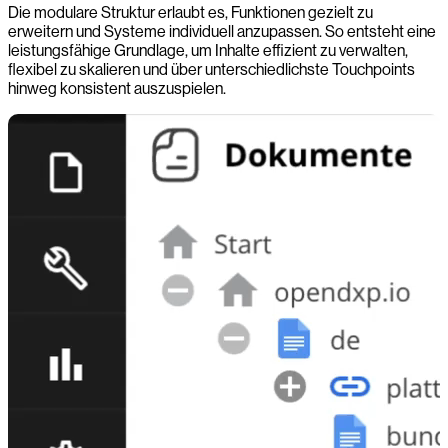
Die modulare Struktur erlaubt es, Funktionen gezielt zu
erweitern und Systeme individuell anzupassen. So entsteht eine
leistungsfähige Grundlage, um Inhalte effizient zu verwalten,
flexibel zu skalieren und über unterschiedlichste Touchpoints
hinweg konsistent auszuspielen.
-0:00