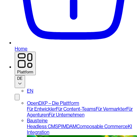
Home
Plattform
DE
EN
OpenDXP – Die Plattform
Für Entwickler
Für Content-Teams
Für Vermarkter
Für
Agenturen
Für Unternehmen
Bausteine
Headless CMS
PIM
DAM
Composable Commerce
KI
Integration