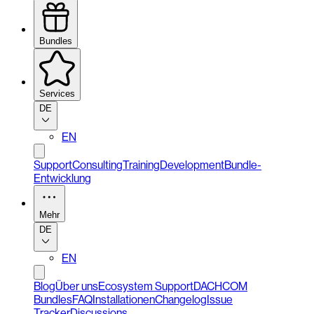
Bundles
Services
DE
EN
Support
Consulting
Training
Development
Bundle-
Entwicklung
Mehr
DE
EN
Blog
Über uns
Ecosystem Support
DACHCOM
Bundles
FAQ
Installationen
Changelog
Issue
Tracker
Discussions