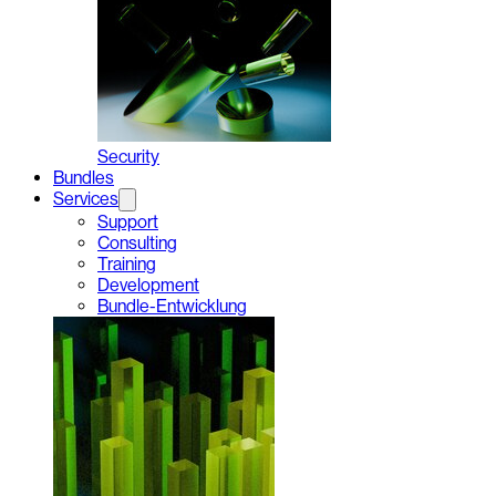
Security
Bundles
Services
Support
Consulting
Training
Development
Bundle-Entwicklung