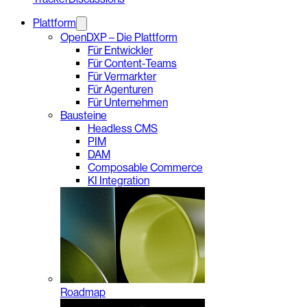
Plattform
OpenDXP – Die Plattform
Für Entwickler
Für Content-Teams
Für Vermarkter
Für Agenturen
Für Unternehmen
Bausteine
Headless CMS
PIM
DAM
Composable Commerce
KI Integration
Roadmap