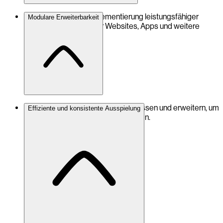
Ermöglicht zügige Implementierung leistungsfähiger
Modulare Erweiterbarkeit
Headless-Lösungen für Websites, Apps und weitere
Endgeräte.
Funktionen lassen sich gezielt anpassen und erweitern, um
Effiziente und konsistente Ausspielung
individuelle Anforderungen zu erfüllen.