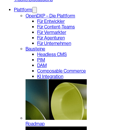
Plattform
OpenDXP – Die Plattform
Für Entwickler
Für Content-Teams
Für Vermarkter
Für Agenturen
Für Unternehmen
Bausteine
Headless CMS
PIM
DAM
Composable Commerce
KI Integration
Roadmap