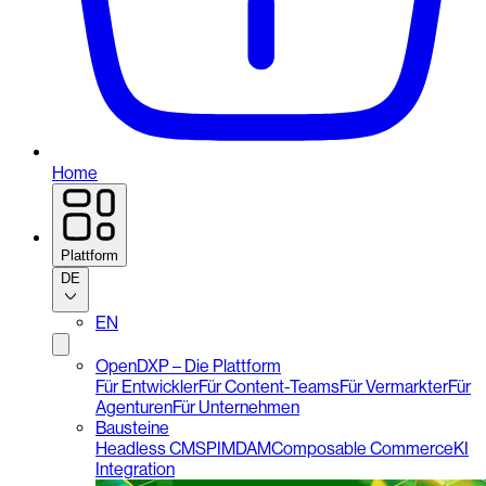
Home
Plattform
DE
EN
OpenDXP – Die Plattform
Für Entwickler
Für Content-Teams
Für Vermarkter
Für
Agenturen
Für Unternehmen
Bausteine
Headless CMS
PIM
DAM
Composable Commerce
KI
Integration