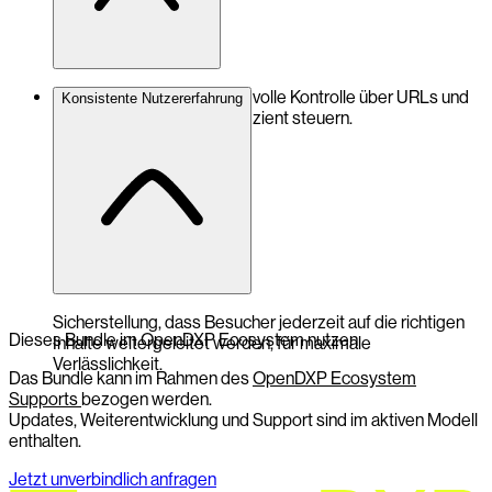
Unternehmen behalten die volle Kontrolle über URLs und
Konsistente Nutzererfahrung
können diese stabil und effizient steuern.
Sicherstellung, dass Besucher jederzeit auf die richtigen
Dieses Bundle im OpenDXP Ecosystem nutzen
Inhalte weitergeleitet werden, für maximale
Verlässlichkeit.
Das Bundle kann im Rahmen des
OpenDXP Ecosystem
Supports
bezogen werden.
Updates, Weiterentwicklung und Support sind im aktiven Modell
enthalten.
Jetzt unverbindlich anfragen