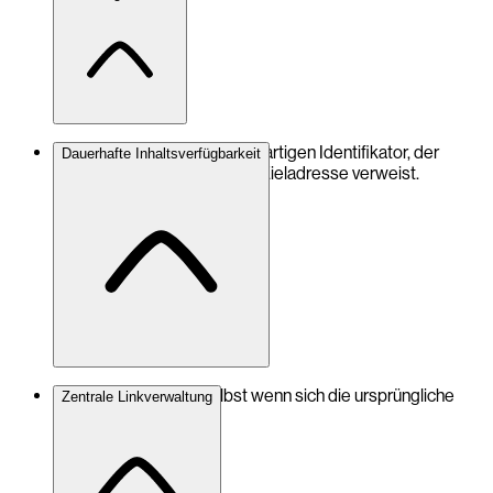
Jede URL erhält einen einzigartigen Identifikator, der
Dauerhafte Inhaltsverfügbarkeit
zuverlässig auf die korrekte Zieladresse verweist.
Links bleiben gültig, selbst wenn sich die ursprüngliche
Zentrale Linkverwaltung
Webadresse ändert.