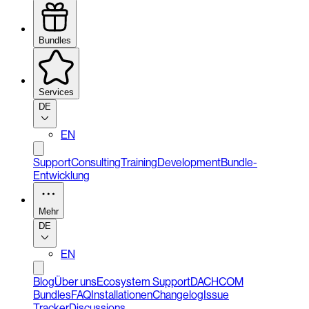
Bundles
Services
DE
EN
Support
Consulting
Training
Development
Bundle-
Entwicklung
Mehr
DE
EN
Blog
Über uns
Ecosystem Support
DACHCOM
Bundles
FAQ
Installationen
Changelog
Issue
Tracker
Discussions