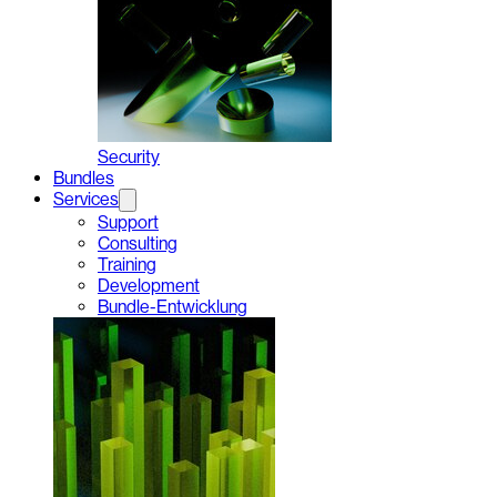
Security
Bundles
Services
Support
Consulting
Training
Development
Bundle-Entwicklung