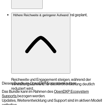
Social-Media-Aktivitäten können zentral geplant,
Höhere Reichweite & geringerer Aufwand
überwacht und optimiert werden.
Reichweite und Engagement steigen, während der
Dieses Bundle im OpenDXP Ecosystem nutzen
Verwaltungsaufwand für die Veröffentlichung deutlich
reduziert wird.
Das Bundle kann im Rahmen des
OpenDXP Ecosystem
Supports
bezogen werden.
Updates, Weiterentwicklung und Support sind im aktiven Modell
enthalten.