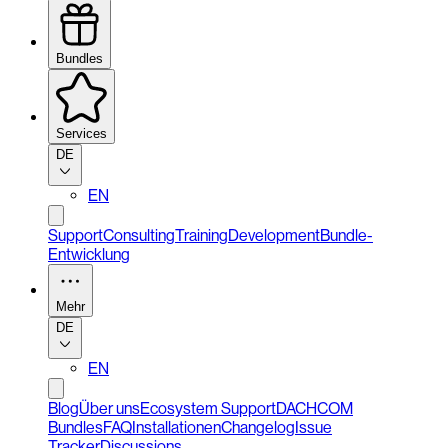
Bundles
Services
DE
EN
Support
Consulting
Training
Development
Bundle-
Entwicklung
Mehr
DE
EN
Blog
Über uns
Ecosystem Support
DACHCOM
Bundles
FAQ
Installationen
Changelog
Issue
Tracker
Discussions