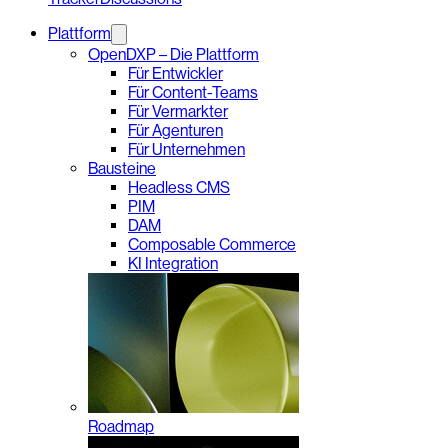
Plattform
OpenDXP – Die Plattform
Für Entwickler
Für Content-Teams
Für Vermarkter
Für Agenturen
Für Unternehmen
Bausteine
Headless CMS
PIM
DAM
Composable Commerce
KI Integration
Roadmap