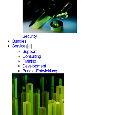
Security
Bundles
Services
Support
Consulting
Training
Development
Bundle-Entwicklung