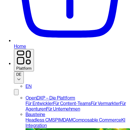
Home
Plattform
DE
EN
OpenDXP – Die Plattform
Für Entwickler
Für Content-Teams
Für Vermarkter
Für
Agenturen
Für Unternehmen
Bausteine
Headless CMS
PIM
DAM
Composable Commerce
KI
Integration